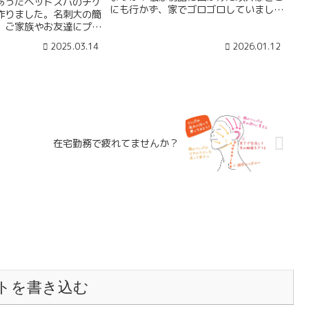
あったヘッドスパのチケ
にも行かず、家でゴロゴロしていまし
作りました。名刺大の簡
た。大晦日は大......
、ご家族やお友達にプレ
または自分へのご褒美と
2025.03.14
2026.01.12
さい。
在宅勤務で疲れてませんか？
トを書き込む